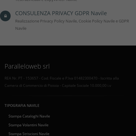
CONSULENZA PRIVACY GDPR Navile
Realizzazione Privacy Policy Navile, Cookie Policy Navile e GDPR
Navile
Paralleloweb srl
REA Nr. PT - 153657 - Cod. Fiscale e P.Iva 01482300470 - Iscritta alla
Camera di Commercio di Pistoia - Capitale Sociale 10.000,00 i.v
TIPOGRAFIA NAVILE
Stampa Cataloghi Navile
Stampa Volantini Navile
Stampa Striscioni Navile