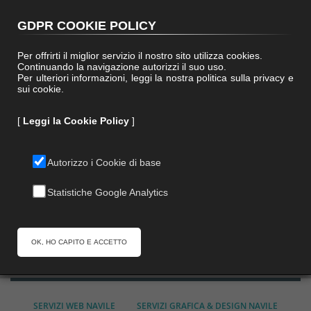
(+39) 0572 48199
|
info@paralleloweb.it
GDPR COOKIE POLICY
Per offrirti il miglior servizio il nostro sito utilizza cookies.
Continuando la navigazione autorizzi il suo uso.
Per ulteriori informazioni, leggi la nostra politica sulla privacy e
sui cookie.
[
Leggi la Cookie Policy
]
Autorizzo i Cookie di base
Statistiche Google Analytics
Home
Realizzazione Siti Internet Navile
Siti Web e Siti E-Commerce a
Navile
OK, HO CAPITO E ACCETTO
SERVIZI WEB NAVILE
SERVIZI GRAFICA & DESIGN NAVILE