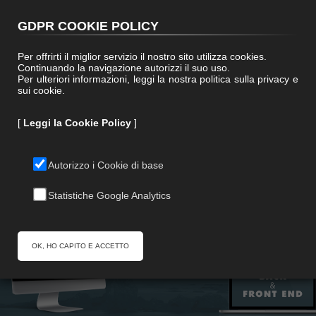
(+39) 0572 48199
|
info@paralleloweb.it
GDPR COOKIE POLICY
Per offrirti il miglior servizio il nostro sito utilizza cookies.
Continuando la navigazione autorizzi il suo uso.
Per ulteriori informazioni, leggi la nostra politica sulla privacy e
sui cookie.
[
Leggi la Cookie Policy
]
Autorizzo i Cookie di base
Statistiche Google Analytics
WEB DESIGN
C
o
s
a
p
o
s
s
i
a
m
o
f
a
r
e
p
e
r
v
o
i
ATTRAVERSO INTERNET?
OK, HO CAPITO E ACCETTO