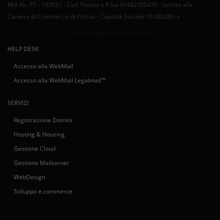
REA Nr. PT - 153657 - Cod. Fiscale e P.Iva 01482300470 - Iscritta alla
Camera di Commercio di Pistoia - Capitale Sociale 10.000,00 i.v
HELP DESK
Accesso alla WebMail
Accesso alla WebMail Legalmail™
SERVIZI
Registrazione Domini
Hosting & Housing
Gestione Cloud
Gestione Mailserver
WebDesign
Sviluppo e.commerce