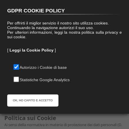
(+39) 0572 48199
|
info@paralleloweb.it
GDPR COOKIE POLICY
Per offrirti il miglior servizio il nostro sito utilizza cookies.
Continuando la navigazione autorizzi il suo uso.
Per ulteriori informazioni, leggi la nostra politica sulla privacy e
sui cookie.
[
Leggi la Cookie Policy
]
Autorizzo i Cookie di base
Statistiche Google Analytics
Home
Cookie Policy
Cookie Privacy Policy
OK, HO CAPITO E ACCETTO
Politica sui Cookie
Ai sensi della normativa in materia di protezione dei dati personali (D.