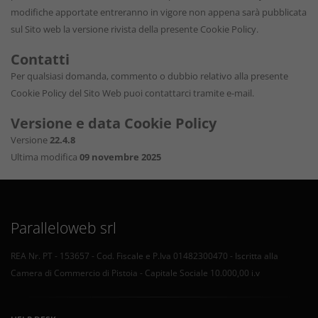
modifiche apportate entreranno in vigore non appena sarà pubblicata
sul Sito web la versione rivista della presente Cookie Policy.
Contatti
Per qualsiasi domanda, commento o dubbio relativo alla presente
Cookie Policy del Sito Web puoi contattarci tramite e-mail.
Versione e data Cookie Policy
Versione
22.4.8
Ultima modifica
09 novembre 2025
Paralleloweb srl
REA Nr. PT - 153657 - Cod. Fiscale e P.Iva 01482300470 - Iscritta alla
Camera di Commercio di Pistoia - Capitale Sociale 10.000,00 i.v