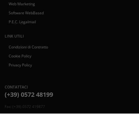
Web Marketing
Software WebBased
P.E.C. Legalmail
LINK UTILI
Condizioni di Contratto
Cookie Policy
Privacy Policy
CONTATTACI
(+39) 0572 48199
Fax: (+39) 0572 419877
Indirizzo:
Via Livornese di sotto, 26 - Chiesina Uzzanese (PT)
Email:
info@paralleloweb.it