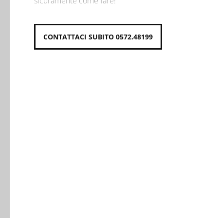
sicuramente come fare!
CONTATTACI SUBITO 0572.48199