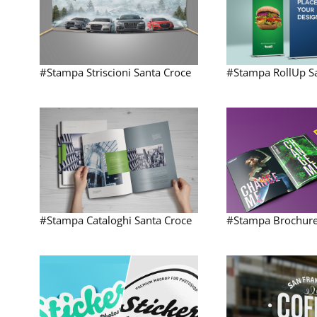
#Stampa Striscioni Santa Croce
#Stampa RollUp S
#Stampa Cataloghi Santa Croce
#Stampa Brochure