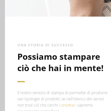
UNA STORIA DI SUCCESSO
Possiamo stampare
ciò che hai in mente!
Il nostro servizio di stampa di permette di produrre
vari tipologie di prodotti, se nell'elenco dei servizi
non trovi ciò che cerchi
contattaci
sapremo