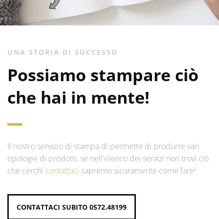
UNA STORIA DI SUCCESSO
Possiamo stampare ciò
che hai in mente!
Il nostro servizio di stampa di permette di produrre vari
tipologie di prodotti, se nell'elenco dei servizi non trovi ciò
che cerchi
contattaci
sapremo sicuramente come fare!
CONTATTACI SUBITO 0572.48199