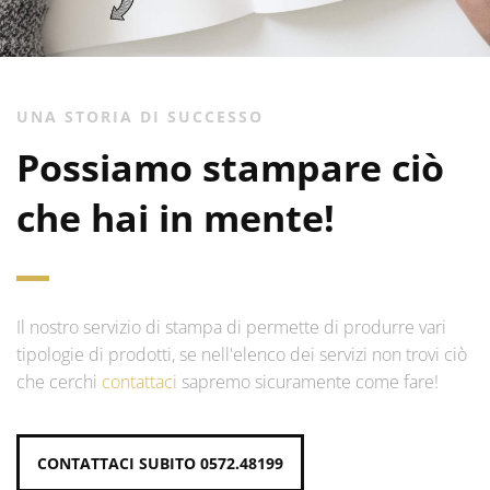
UNA STORIA DI SUCCESSO
Possiamo stampare ciò
che hai in mente!
Il nostro servizio di stampa di permette di produrre vari
tipologie di prodotti, se nell'elenco dei servizi non trovi ciò
che cerchi
contattaci
sapremo sicuramente come fare!
CONTATTACI SUBITO 0572.48199