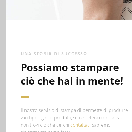
UNA STORIA DI SUCCESSO
Possiamo stampare
ciò che hai in mente!
Il nostro servizio di stampa di permette di produrre
vari tipologie di prodotti, se nell'elenco dei servizi
non trovi ciò che cerchi
contattaci
sapremo