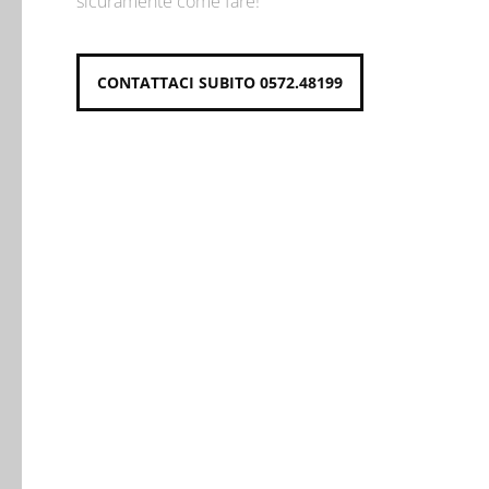
sicuramente come fare!
CONTATTACI SUBITO 0572.48199