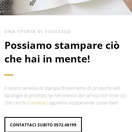
UNA STORIA DI SUCCESSO
Possiamo stampare ciò
che hai in mente!
Il nostro servizio di stampa di permette di produrre vari
tipologie di prodotti, se nell'elenco dei servizi non trovi ciò
che cerchi
contattaci
sapremo sicuramente come fare!
CONTATTACI SUBITO 0572.48199